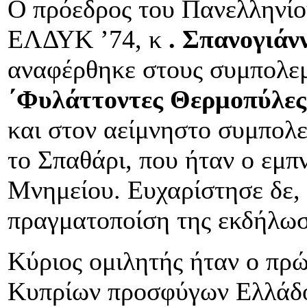
Ο πρόεδρος του Πανελληνί
ΕΛΔΥΚ ’74, κ
. Σπανογιάν
αναφέρθηκε στους συμπολεμι
΄Φυλάττοντες Θερμοπύλες
και στον αείμνηστο συμπολ
το Σπαθάρι, που ήταν ο εμπ
Μνημείου. Ευχαρίστησε δε,
πραγματοποίση της εκδήλωσ
Κύριος ομιλητής ήταν ο πρ
Κυπρίων προσφύγων Ελλάδο