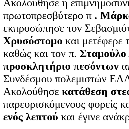
Ακολούθησε η επιμνημόσυν
πρωτοπρεσβύτερο π
. Μάρκ
εκπροσώπησε τον Σεβασμιό
Χρυσόστομο
και μετέφερε τ
καθώς και τον π.
Σταμούλο
προσκλητήριο πεσόντων
απ
Συνδέσμου πολεμιστών ΕΛ
Ακολούθησε
κατάθεση στ
παρευρισκόμενους φορείς κα
ενός λεπτού
και έγινε
ανάκ