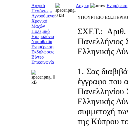
Αρχική
Αρχική
Ενημέρωσ
Πεσόντες -
Αγνοούμενοι
ΥΠΟΥΡΓΕΙΟ ΕΣΩΤΕΡΙΚ
Χρονικό
Μαχών
ΣΧΕΤ.: Αριθ.
Πολεμικό
Ημερολόγιο
Πανελλήνιος 
Νομοθεσία
Ενημέρωση
Ελληνικής Δύ
Εκδηλώσεις
Βίντεο
Επικοινωνία
1. Σας διαβιβ
έγγραφο που α
Πανελληνίου 
Ελληνικής Δύ
συμμετοχή των
της Κύπρου το