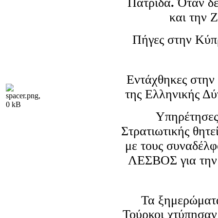
Πατρίδα
.
Όταν δ
και την Ζ
Πήγες στην Κύπρ
Εντάχθηκες στην
της Ελληνικής Δ
Υπηρέτησες 
Στρατιωτικής θητεί
με τους συναδέλφ
ΛΕΣΒΟΣ για την Ε
Τα ξημερώματα
Τούρκοι χτύπησαν