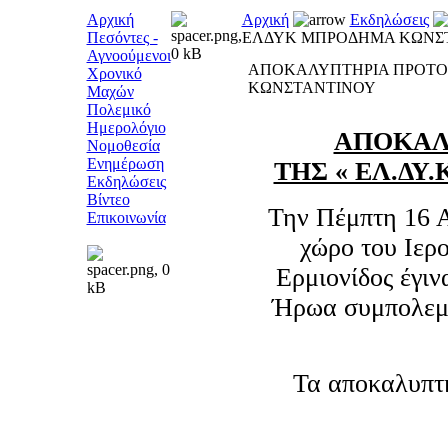
Αρχική
Αρχική
Εκδηλώσεις
Πεσόντες -
ΕΛΔΥΚ ΜΠΡΟΔΗΜΑ ΚΩΝΣ
Αγνοούμενοι
ΑΠΟΚΑΛΥΠΤΗΡΙΑ ΠΡΟΤΟ
Χρονικό
ΚΩΝΣΤΑΝΤΙΝΟΥ
Μαχών
Πολεμικό
Ημερολόγιο
ΑΠΟΚΑΛ
Νομοθεσία
Ενημέρωση
ΤΗΣ « ΕΛ.ΔΥ.Κ
Εκδηλώσεις
Βίντεο
Την Πέμπτη 16 Α
Επικοινωνία
χώρο του Ιερ
Ερμιονίδος έγιν
Ήρωα συμπολεμι
Τα αποκαλυπτή