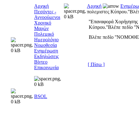
Αρχική
Αρχική
Ενημέρω
Πεσόντες -
πολεμιστες Κύπρου.''Βλ
Αγνοούμενοι
''Επαναφορά Χορήγησης 
Χρονικό
Κύπρου.''Βλέπε πεδίο 
Μαχών
Πολεμικό
Βλέπε πεδίο ''ΝΟΜΟΘΕΣ
Ημερολόγιο
Νομοθεσία
Ενημέρωση
Εκδηλώσεις
Βίντεο
[ Πίσω ]
Επικοινωνία
BSOL