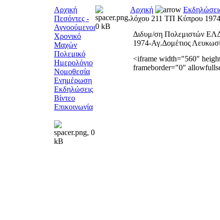
Αρχική
Αρχική
Εκδηλώσει
Πεσόντες -
λόχου 211 ΤΠ Κύπρου 1974
Αγνοούμενοι
Διδυμ/ση Πολεμιστών ΕΛ
Χρονικό
1974-Αγ.Δομέτιος Λευκωσί
Μαχών
Πολεμικό
<iframe width="560" heig
Ημερολόγιο
frameborder="0" allowfulls
Νομοθεσία
Ενημέρωση
Εκδηλώσεις
Βίντεο
Επικοινωνία