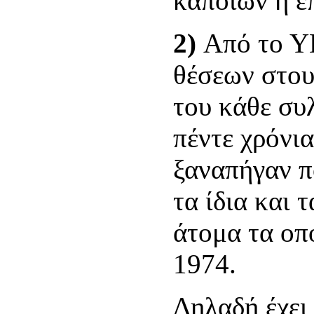
κάποιων η επ
2)
Από το Υ
θέσεων στου
του κάθε συ
πέντε χρόνι
ξαναπήγαν π
τα ίδια και 
άτομα τα οπ
1974.
Δηλαδή έχει 