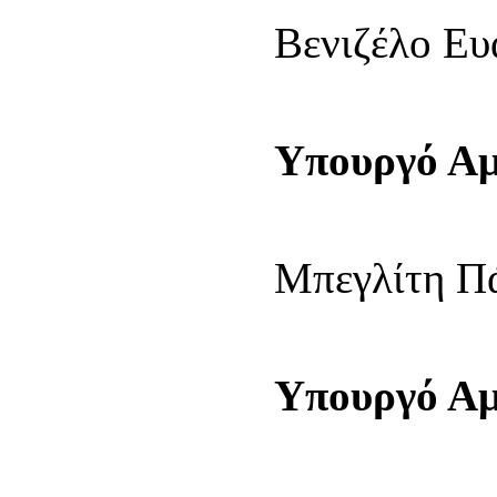
Βενιζέλο Ευ
2
Υπουργό Αμ
Μπεγλίτη Π
Υπουργό Α