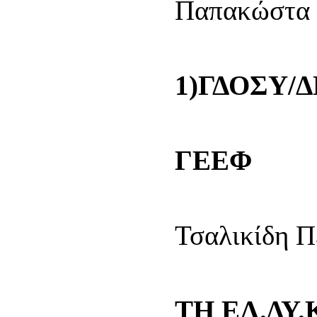
Παπακώστα 
1)ΓΔΟΣΥ/
2
ΓΕΕΦ
Τσαλικίδη Π
ΤΗ ΕΛ.ΔΥ.