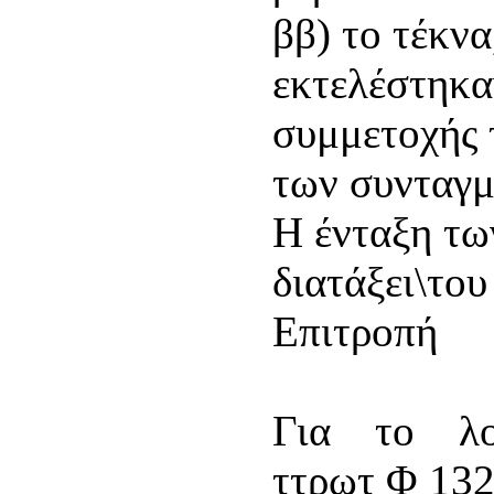
ββ) το τέκν
εκτελέστηκα
συμμετοχής 
των συνταγμ
Η ένταξη τω
διατάξει\το
Επιτροπή
Για το λ
ττρωτ Φ 132