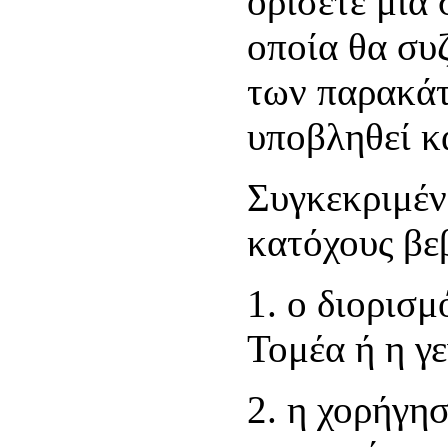
ορίσετε μία
οποία θα συ
των παρακάτ
υποβληθεί κ
Συγκεκριμένα
κατόχους βε
1. ο διορισ
Τομέα ή η γ
2. η χορήγη