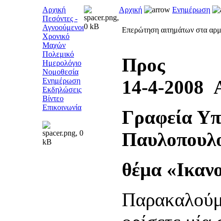
Αρχική
Αρχική
Ενημέρωση
Πεσόντες -
Αγνοούμενοι
Επερώτηση αιτημάτων στα αρμ
Χρονικό
Μαχών
Πολεμικό
Ημερολόγιο
Νομοθεσία
Ενημέρωση
14-4-2008
Εκδηλώσεις
Βίντεο
Επικοινωνία
Γραφεία Υπ
Παυλοπουλο
θέμα «Ικαν
Παρακαλούμε