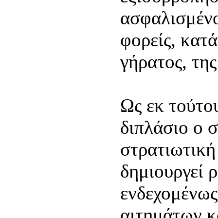
ασφαλισμένο
φορείς, κατ
γήρατος, της
Ως εκ τούτο
διπλάσιο ο 
στρατιωτική
δημιουργεί ρ
ενδεχομένως
αιτημάτων κ