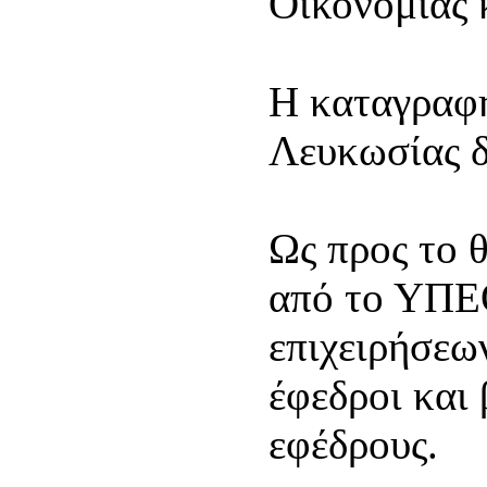
Οικονομίας 
Η καταγραφή
Λευκωσίας δ
Ως προς το 
από το ΥΠΕΘ
επιχειρήσεω
έφεδροι και
εφέδρους.