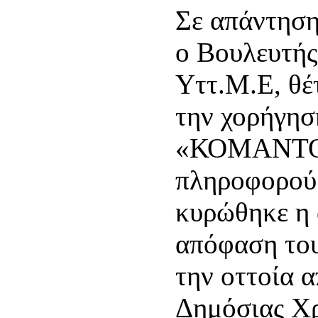
Σε απάντηση
ο Βουλευτής
Υττ.Μ.Ε, θέ
την χορήγησ
«ΚΟΜΑΝΤΟΣ
πληροφορούμ
κυρώθηκε η 
απόφαση το
την οττοία 
Δημόσιας Χρ