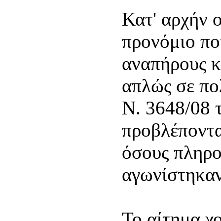
Κατ' αρχήν 
προνόμιο πο
αναπήρους κ
απλώς σε πολ
Ν. 3648/08 
προβλέποντα
όσους πληρού
αγωνίστηκαν
Το αίτημα χ