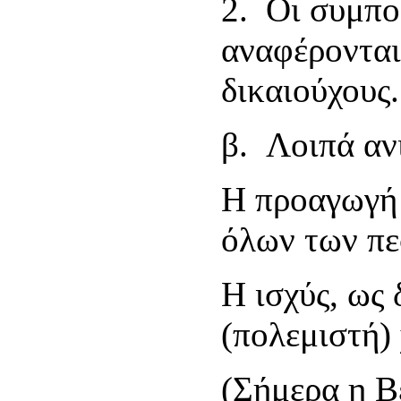
2. Οι συμπολ
αναφέρονται
δικαιούχους.
β. Λοιπά αν
Η προαγωγή 
όλων των π
Η ισχύς, ως
(πολεμιστή) 
(Σήμερα η Β