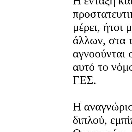
Η ένταξη κα
προστατευτικ
μέρει, ήτοι 
άλλων, στα 
αγνοούνται 
αυτό το νόμ
ΓΕΣ.
Η αναγνώρισ
διπλού, εμπ