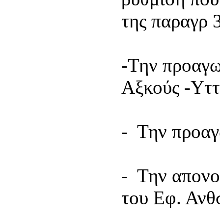
της παραγρ 
-Την προαγω
Αξκούς -Υττ
- Την προαγ
- Την απονο
του Εφ. Ανθ