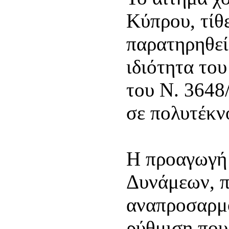
Κύπρου, τίθ
παρατηρηθεί
ιδιότητα το
του Ν. 3648
σε πολυτέκν
Η προαγωγή
Δυνάμεων, π
αναπροσαρμο
ρύθμιση που