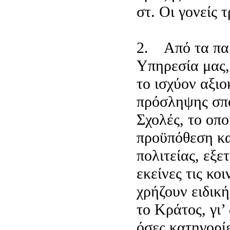
στ. Οι γονείς 
2. Από τα παρ
Υπηρεσία μας,
το ισχύον αξι
πρόσληψης σπ
Σχολές, το οπο
προϋπόθεση κα
πολιτείας, εξε
εκείνες τις κο
χρήζουν ειδική
το Κράτος, γι’
όσες κατηγορίε