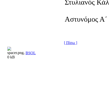
Στυλιανός Κά
Αστυνόμος Α΄
[ Πίσω ]
BSOL