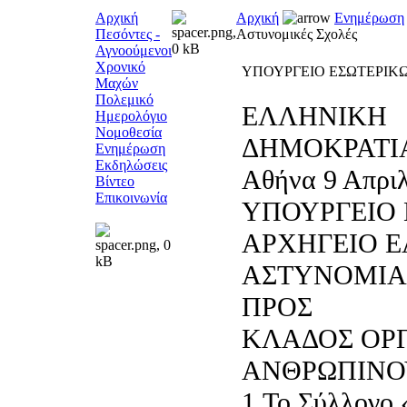
Αρχική
Αρχική
Ενημέρωση
Πεσόντες -
Αστυνομικές Σχολές
Αγνοούμενοι
Χρονικό
ΥΠΟΥΡΓΕΙΟ ΕΣΩΤΕΡΙΚΩΝ -
Μαχών
Πολεμικό
ΕΛΛΗΝΙΚΗ
Ημερολόγιο
Νομοθεσία
ΔΗΜ
Ενημέρωση
Εκδηλώσεις
Αθήνα 9 Απριλ
Βίντεο
Επικοινωνία
ΥΠΟΥΡΓΕΙΟ 
ΑΡΧΗΓΕΙΟ 
ΑΣΤ
ΠΡΟΣ
ΚΛΑΔΟΣ ΟΡ
ΑΝΘΡΩΠ
1.Το Σύλλογ