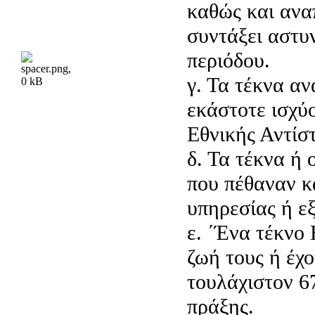
καθώς και ανα
συντάξει αστυ
περιόδου.
γ. Τα τέκνα α
εκάστοτε ισχύ
Εθνικής Αντίσ
δ. Τα τέκνα ή 
που πέθαναν κ
υπηρεσίας ή εξ
ε. ΄Ένα τέκνο
ζωή τους ή έχ
τουλάχιστον 6
πράξης.