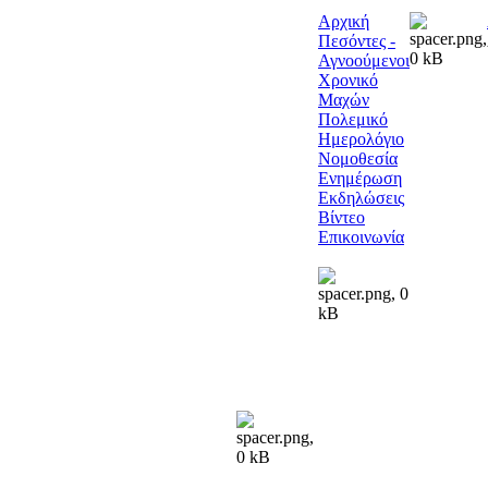
Αρχική
Πεσόντες -
Αγνοούμενοι
Χρονικό
Μαχών
Πολεμικό
Ημερολόγιο
Νομοθεσία
Ενημέρωση
Εκδηλώσεις
Βίντεο
Επικοινωνία