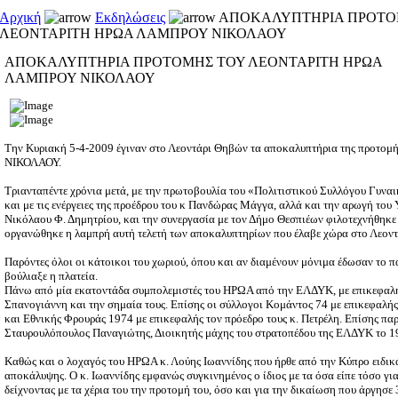
Αρχική
Εκδηλώσεις
ΑΠΟΚΑΛΥΠΤΗΡΙΑ ΠΡΟΤΟ
ΛΕΟΝΤΑΡΙΤΗ ΗΡΩΑ ΛΑΜΠΡΟΥ ΝΙΚΟΛΑΟΥ
ΑΠΟΚΑΛΥΠΤΗΡΙΑ ΠΡΟΤΟΜΗΣ ΤΟΥ ΛΕΟΝΤΑΡΙΤΗ ΗΡΩΑ
ΛΑΜΠΡΟΥ ΝΙΚΟΛΑΟΥ
Την Κυριακή 5-4-2009 έγιναν στο Λεοντάρι Θηβών τα αποκαλυπτήρια της προτ
ΝΙΚΟΛΑΟΥ.
Τριανταπέντε χρόνια μετά, με την πρωτοβουλία του «Πολιτιστικού Συλλόγου Γυν
και με τις ενέργειες της προέδρου του κ Πανδώρας Μάγγα, αλλά και την αρωγή του
Νικόλαου Φ. Δημητρίου, και την συνεργασία με τον Δήμο Θεσπιέων φιλοτεχνήθηκ
οργανώθηκε η λαμπρή αυτή τελετή των αποκαλυπτηρίων που έλαβε χώρα στο Λεον
Παρόντες όλοι οι κάτοικοι του χωριού, όπου και αν διαμένουν μόνιμα έδωσαν το π
βούλιαξε η πλατεία.
Πάνω από μία εκατοντάδα συμπολεμιστές του ΗΡΩΑ από την ΕΛΔΥΚ, με επικεφαλής
Σπανογιάννη και την σημαία τους. Επίσης οι σύλλογοι Κομάντος 74 με επικεφαλής
και Εθνικής Φρουράς 1974 με επικεφαλής τον πρόεδρο τους κ. Πετρέλη. Επίσης π
Σταυρουλόπουλος Παναγιώτης, Διοικητής μάχης του στρατοπέδου της ΕΛΔΥΚ το 1
Καθώς και ο λοχαγός του ΗΡΩΑ κ. Λούης Ιωαννίδης που ήρθε από την Κύπρο ειδικά 
αποκάλυψης. Ο κ. Ιωαννίδης εμφανώς συγκινημένος ο ίδιος με τα όσα είπε τόσο για
δείχνοντας με τα χέρια του την προτομή του, όσο και για την δικαίωση που άργησε 