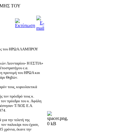
ΜΗΣ ΤΟΥ
ομής του ΗΡΩΑ ΛΑΜΠΡΟΥ
αικών Λεονταρίου- Η ΕΣΤΙΑ»
 Υποστρατήγου ε.α.
ε η προτομή του ΗΡΩΑ και
τάρι Θηβών.
αρόν τους, κυριολεκτικά
 τον πρόεδρό τους κ.
 τον πρόεδρο του κ. Αφάλη
αρέστησαν Τ/ΧΟΣ Ε.Α.
974.
για την τελετή της
 τον παλικάρι που έχασε,
35 χρόνια, έκανε την