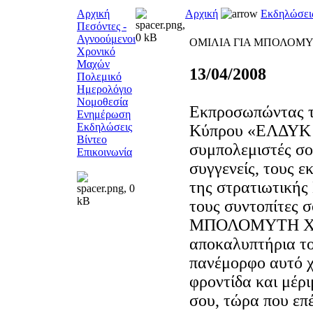
Αρχική
Αρχική
Εκδηλώσει
Πεσόντες -
Αγνοούμενοι
ΟΜΙΛΙΑ ΓΙΑ ΜΠΟΛΟΜ
Χρονικό
Μαχών
13/04/2008
Πολεμικό
Ημερολόγιο
Νομοθεσία
Εκπροσωπώντας τ
Ενημέρωση
Εκδηλώσεις
Κύπρου «ΕΛΔΥΚ 7
Βίντεο
συμπολεμιστές σο
Επικοινωνία
συγγενείς, τους ε
της στρατιωτικής 
τους συντοπίτες 
ΜΠΟΛΟΜΥΤΗ ΧΡΥ
αποκαλυπτήρια το
πανέμορφο αυτό χώ
φροντίδα και μέρι
σου, τώρα που επέ