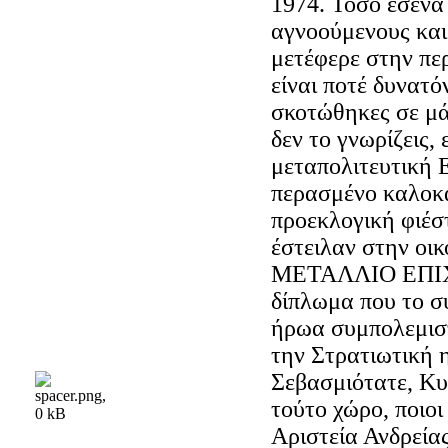
1974. Τόσο εσένα
αγνοούμενους και
μετέφερε στην πε
είναι ποτέ δυνατόν
σκοτώθηκες σε μ
δεν το γνωρίζεις,
μεταπολιτευτική 
περασμένο καλοκαί
προεκλογική φιέστ
έστειλαν στην ο
ΜΕΤΑΛΛΙΟ ΕΠΙΧ
δίπλωμα που το σ
ήρωα συμπολεμιστ
την Στρατιωτική η
Σεβασμιότατε, Κυρ
τούτο χώρο, ποιοι
Αριστεία Ανδρεία