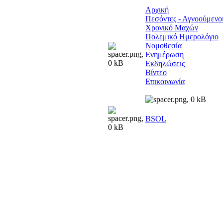
Αρχική
Πεσόντες - Αγνοούμενο
Χρονικό Μαχών
Πολεμικό Ημερολόγιο
Νομοθεσία
Ενημέρωση
Εκδηλώσεις
Βίντεο
Επικοινωνία
BSOL