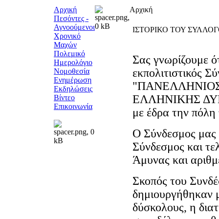
Αρχική
Αρχική
Πεσόντες -
Αγνοούμενοι
ΙΣΤΟΡΙΚΟ ΤΟΥ ΣΥΛΛΟ
Χρονικό
Μαχών
Πολεμικό
Σας γνωρίζουμε ότ
Ημερολόγιο
εκπολιτιστικός Σ
Νομοθεσία
Ενημέρωση
"ΠΑΝΕΛΛΗΝΙΟ
Εκδηλώσεις
ΕΛΛΗΝΙΚΗΣ ΔΥΝ
Βίντεο
Επικοινωνία
με έδρα την πόλη
Ο Σύνδεσμος μας 
Σύνδεσμος και τελ
Άμυνας και αριθμ
Σκοπός του Συνδέ
δημιουργήθηκαν μ
δύσκολους, η δια