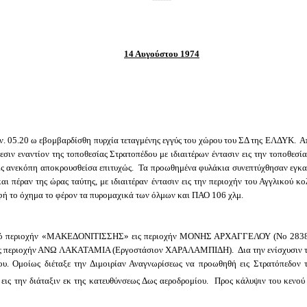
14 Αυγούστου 1974
 05.20 ω εβομβαρδίσθη πυρχία τεταγμένης εγγύς του χώρου του ΣΔ της ΕΛΔΥΚ. Από
ιν εναντίον της τοποθεσίας Στρατοπέδου με ιδιαιτέρων έντασιν εις την τοποθεσία
ις ανεκόπη αποκρουσθείσα επιτυχώς. Τα προωθημένα φυλάκια συνεπτύχθησαν εγκαί
αι πέραν της ώρας ταύτης, με ιδιαιτέραν έντασιν εις την περιοχήν του Αγγλικού
αφή το όχημα το φέρον τα πυρομαχικά των όλμων και ΠΑΟ 106 χλμ.
πό περιοχήν «ΜΑΚΕΔΟΝΙΤΙΣΣΗΣ» εις περιοχήν ΜΟΝΗΣ ΑΡΧΑΓΓΕΛΟΥ (Νο 28387
ις περιοχήν ΑΝΩ ΛΑΚΑΤΑΜΙΑ (Εργοστάσιον ΧΑΡΑΛΑΜΠΙΔΗ). Δια την ενίσχυσιν τη
. Ομοίως διέταξε την Διμοιρίαν Αναγνωρίσεως να προωθηθή εις Στρατόπεδον τη
εις την διάταξιν εκ της κατευθύνσεως Δως αεροδρομίου. Προς κάλυψιν του κενού