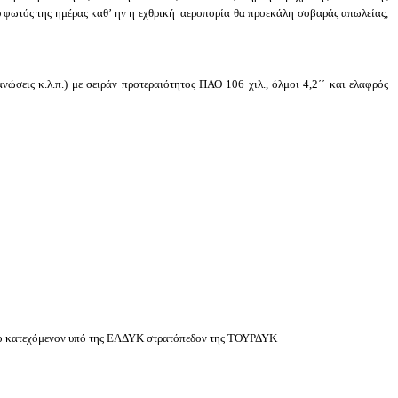
ου φωτός της ημέρας καθ’ ην η εχθρική αεροπορία θα προεκάλη σοβαράς απωλείας,
σεις κ.λ.π.) με σειράν προτεραιότητος ΠΑΟ 106 χιλ., όλμοι 4,2΄΄ και ελαφρός
το κατεχόμενον υπό της ΕΛΔΥΚ στρατόπεδον της ΤΟΥΡΔΥΚ