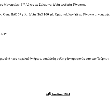
ος
ψος Μαγειρείων. 3
Λόχος εις Σαλαμίνα. Δ/ρία εφεδρεία Τάγματος.
. Ομάς ΠΑΟ 57 χιλ. , Δ/ρία ΠΑΟ 106 χιλ. Ομάς πολ/λων ΥΔ εις Τάγματα α΄ γραμμής.
ΑΚΚΟΥ
υθιά προς παραλαβήν άρτου, απωλέσθη συλληφθέν προφανώς υπό των Τούρκων κα
Η
24
Ιουλίου 1974