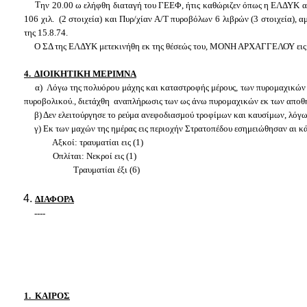
T
ην 20.00 ω ελήφθη διαταγή του ΓΕΕΦ, ήτις καθώριζεν όπως η ΕΛΔΥΚ αν
106 χιλ. (2 στοιχεία) και Πυρ/χίαν Α/Τ πυροβόλων 6 λιβρών (3 στοιχεία
της 15.8.74.
Ο ΣΔ της ΕΛΔΥΚ μετεκινήθη εκ της θέσεώς του, ΜΟΝΗ ΑΡΧΑΓΓΕΛΟΥ ει
4. ΔΙΟΙΚΗΤΙΚΗ ΜΕΡΙΜΝΑ
α) Λόγω της πολυόρου μάχης και καταστροφής μέρους, των πυρομαχικών 
πυροβολικού., διετάχθη αναπλήρωσις των ως άνω πυρομαχικών εκ των αποθ
β) Δεν ελειτούργησε το ρεύμα ανεφοδιασμού τροφίμων και καυσίμων, λόγω 
γ) Εκ των μαχών της ημέρας εις περιοχήν Στρατοπέδου εσημειώθησαν αι κά
Αξκοί: τραυματίαι εις (1)
Οπλίται: Νεκροί εις (1)
Τραυματίαι έξι (6)
ΔΙΑΦΟΡΑ
----
1. ΚΑΙΡΟΣ