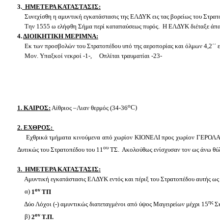
3.
ΗΜΕΤΕΡΑ ΚΑΤΑΣΤΑΣΙΣ:
Συνεχίσθη η αμυντική εγκατάστασις της ΕΛΔΥΚ εις τας βορείως του Στρατο
Την 1555 ω ελήφθη Σήμα περί καταπαύσεως πυρός. Η ΕΛΔΥΚ διέταξε άπαντ
4.
ΔΙΟΙΚΗΤΙΚΗ ΜΕΡΙΜΝΑ:
Εκ των προσβολών του Στρατοπέδου υπό της αεροπορίας και όλμων 4,2΄΄ ε
Μον. Υπαξκοί νεκροί -1-, Οπλίται τραυματίαι -23-
ο
1. ΚΑΙΡΟΣ:
Αίθριος –Λιαν θερμός (34-36
C
)
2.
E
ΧΘΡΟΣ:
Εχθρικά τμήματα κινούμενα από χωρίον ΚΙΟΝΕΛΙ προς χωρίον ΓΕΡΟΛΑΚ
ου
Δυτικώς του Στρατοπέδου του 11
ΤΣ. Ακολούθως ενίσχυσαν τον ως άνω θύ
3. ΗΜΕΤΕΡΑ ΚΑΤΑΣΤΑΣΙΣ:
Αμυντική εγκατάστασις ΕΛΔΥΚ εντός και πέριξ του Στρατοπέδου αυτής ως
ον
α)
1
ΤΠ
ης
Δύο Λόχοι (-) αμυντικώς διατεταγμένοι από ύψος Μαγειρείων μέχρι 15
Σκ
ον
β)
2
Τ.Π.