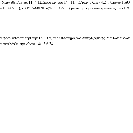
ον
ου
διαταχθείσαν εις 11
ΤΣ Διλοχίαν του 1
ΤΠ +Δ/ρίαν όλμων 4,2΄΄, Ομαδα ΠΑΟ
WD
160930), «ΑΡΟΔΑΦΙΝΗ»(
WD
135935) με ετοιμότητα αποκρούσεως από ΠΦ
αν άπαντα περί την 16.30 ω, της υποστηρίξεως συνεχιζομένης δια των πυρών
νετελέσθη την νύκτα 14/15.6.74.