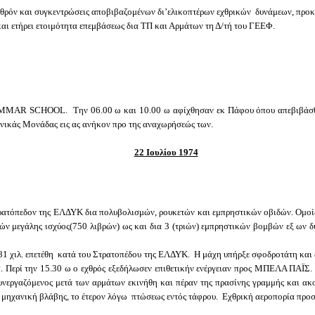
χθρόν και συγκεντρώσεις αποβιβαζομένων δι’ελικοπτέρων εχθρικών δυνάμεων, προ
ι ετήρει ετοιμότητα επεμβάσεως δια ΤΠ και Αρμάτων τη Δ/τή του ΓΕΕΦ.
MMAR
SCHOOL
. Την 06.00 ω και 10.00 ω αφίχθησαν εκ Πάφου όπου απεβιβάσ
ανικάς Μονάδας εις ας ανήκον προ της αναχωρήσεώς των.
22 Ιουλίου 1974
ατόπεδον της ΕΛΔΥΚ δια πολυβολισμών, ρουκετών και εμπρηστικών οβιδών. Ομοίως
βών μεγάλης ισχύος(750 λιβρών) ως και δια 3 (τριών) εμπρηστικών βομβών εξ ων
 χιλ. επετέθη κατά του Στρατοπέδου της ΕΛΔΥΚ. Η μάχη υπήρξε σφοδροτάτη και διή
λπ. Περί την 15.30 ω ο εχθρός εξεδήλωσεν επιθετικήν ενέργειαν προς ΜΠΕΛΑ ΠΑΪΣ
εργαζόμενος μετά των αρμάτων εκινήθη και πέραν της πρασίνης γραμμής και ακολ
μηχανική βλάβης, το έτερον λόγω πτώσεως εντός τάφρου. Εχθρική αεροπορία προ