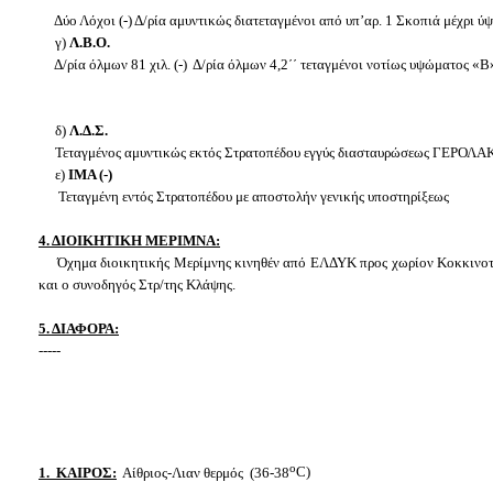
Δύο Λόχοι (-) Δ/ρία αμυντικώς διατεταγμένοι από υπ’αρ. 1 Σκοπιά μέχρι ύ
γ)
Λ.Β.Ο.
Δ/ρία όλμων 81 χιλ. (-) Δ/ρία όλμων 4,2΄΄ τεταγμένοι νοτίως υψώματος «Β»
δ)
Λ.Δ.Σ.
Τεταγμένος αμυντικώς εκτός Στρατοπέδου εγγύς διασταυρώσεως ΓΕΡΟΛ
ε)
ΙΜΑ (-)
Τεταγμένη εντός Στρατοπέδου με αποστολήν γενικής υποστηρίξεως
4. ΔΙΟΙΚΗΤΙΚΗ ΜΕΡΙΜΝΑ:
Όχημα διοικητικής Μερίμνης κινηθέν από ΕΛΔΥΚ προς χωρίον Κοκκινοτριμ
και ο συνοδηγός Στρ/της Κλάψης.
5. ΔΙΑΦΟΡΑ:
-----
ο
1. ΚΑΙΡΟΣ:
Αίθριος-Λιαν θερμός (36-38
C
)