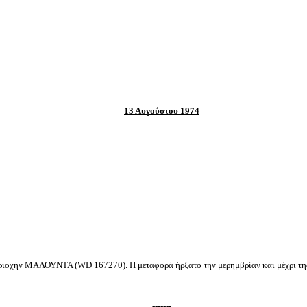
13 Αυγούστου 1974
περιοχήν ΜΑΛΟΥΝΤΑ (
WD
167270).
H
μεταφορά ήρξατο την μερημβρίαν και μέχρι τη
-------