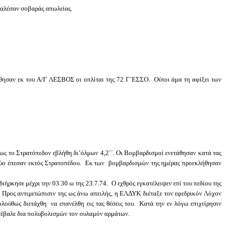
καλέσαν σοβαράς απωλείας.
θησαν εκ του Α/Γ ΛΕΣΒΟΣ οι οπλίται της 72 Γ’ΕΣΣΟ. Ούτοι άμα τη αφίξει των
 το Στρατόπεδον εβλήθη δι’όλμων 4,2΄΄. Οι Βομβαρδισμοί ενετάθησαν κατά τας
 δύο έπεσαν εκτός Στρατοπέδου. Εκ των βομβαρδισμών της ημέρας προεκλήθησαν
ρκησε μέχρι την 03.30 ω της 23.7.74. Ο εχθρός εγκατέλειψεν επί του πεδίου της
. Προς αντιμετώπισιν της ως άνω απειλής, η ΕΛΔΥΚ διέταξε τον εφεδρικόν Λόχον
ούθως διετάχθη να επανέλθη εις τας θέσεις του. Κατά την εν λόγω επιχείρησιν
σέβαλε δια πολυβολισμών τον ουλαμόν αρμάτων.