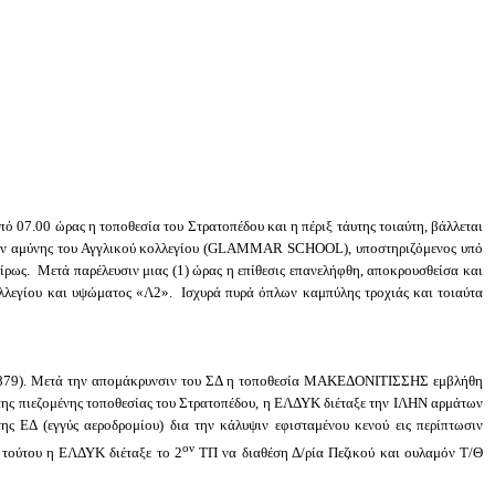
 07.00 ώρας η τοποθεσία του Στρατοπέδου και η πέριξ τάυτης τοιαύτη, βάλλεται
ν αμύνης του Αγγλικού κολλεγίου (
GLAMMAR
SCHOOL
), υποστηριζόμενος υπό
ρως. Μετά παρέλευσιν μιας (1) ώρας η επίθεσις επανελήφθη, αποκρουσθείσα και
 κολλεγίου και υψώματος «Λ2». Ισχυρά πυρά όπλων καμπύλης τροχιάς και τοιαύτα
9). Μετά την απομάκρυνσιν του ΣΔ η τοποθεσία ΜΑΚΕΔΟΝΙΤΙΣΣΗΣ εμβλήθη
ς πιεζομένης τοποθεσίας του Στρατοπέδου, η ΕΛΔΥΚ διέταξε την ΙΛΗΝ αρμάτων
ς ΕΔ (εγγύς αεροδρομίου) δια την κάλυψιν εφισταμένου κενού εις περίπτωσιν
ον
 τούτου η ΕΛΔΥΚ διέταξε το 2
ΤΠ να διαθέση Δ/ρία Πεζικού και ουλαμόν Τ/Θ