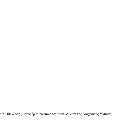
ς 21.00 ώρας., μετεφέρθη το σύνολον των υλικών της Διαχ/σεως Υλικού.