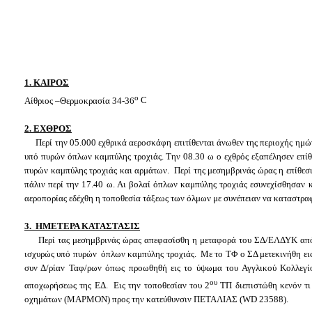
1. ΚΑΙΡΟΣ
ο
Αίθριος –Θερμοκρασία 34-36
C
2.
E
ΧΘΡΟΣ
Περί την 05.000 εχθρικά αεροσκάφη επιτίθενται άνωθεν της περιοχής ημών.
υπό πυρών όπλων καμπύλης τροχιάς. Την 08.30 ω ο εχθρός εξαπέλησεν επίθεσ
πυρών καμπύλης τροχιάς και αρμάτων. Περί της μεσημβρινάς ώρας η επίθεσ
πάλιν περί την 17.40 ω. Αι βολαί όπλων καμπύλης τροχιάς εσυνεχίσθησαν κ
αεροπορίας εδέχθη η τοποθεσία τάξεως των όλμων με συνέπειαν να καταστρ
3. ΗΜΕΤΕΡΑ ΚΑΤΑΣΤΑΣΙΣ
Περί τας μεσημβρινάς ώρας απεφασίσθη η μεταφορά του ΣΔ/ΕΛΔΥΚ α
ισχυρώς υπό πυρών όπλων καμπύλης τροχιάς. Με το ΤΦ ο ΣΔ μετεκινήθη ε
συν Δ/ρίαν Ταφ/ρων όπως προωθηθή εις το ύψωμα του Αγγλικού Κολλεγίου
ου
αποχωρήσεως της ΕΔ. Εις την τοποθεσίαν του 2
ΤΠ διεπιστώθη κενόν τι 
οχημάτων (ΜΑΡΜΟΝ) προς την κατεύθυνσιν ΠΕΤΑΛΙΑΣ (
WD
23588).