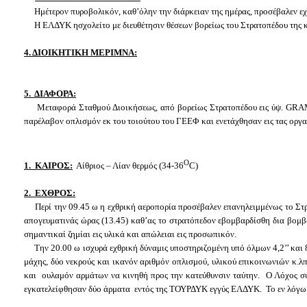
Ημέτερον πυροβολικόν, καθ’όλην την διάρκειαν της ημέρας, προσέβαλεν ε
Η ΕΛΔΥΚ ησχολείτο με διευθέτησιν θέσεων βορείως του Στρατοπέδου της κα
4. ΔΙΟΙΚΗΤΙΚΗ ΜΕΡΙΜΝΑ:
5. ΔΙΑΦΟΡΑ:
Μεταφορά Σταθμού Διοικήσεως, από βορείως Στρατοπέδου εις ύψ.
GRA
παρέλαβον οπλισμόν εκ του τοιούτου του ΓΕΕΦ και ενετάχθησαν εις τας οργ
Ο
1. ΚΑΙΡΟΣ:
Αίθριος – Λίαν θερμός (34-36
C
)
2.
ΕΧΘΡΟΣ:
Περί την 09.45 ω η εχθρική αεροπορία προσέβαλεν επανηλειμμένως το Στρ
απογευματινάς ώρας (13.45) καθ’ας το στρατόπεδον εβομβαρδίσθη δια βομ
σημαντικαί ζημίαι εις υλικά και απώλειαι εις προσωπικόν.
Την 20.00 ω ισχυρά εχθρική δύναμις υποστηριζομένη υπό όλμων 4,2’’ και 81
μάχης, δύο νεκρούς και ικανόν αριθμόν οπλισμού, υλικού επικοινωνιών κ.
και ουλαμόν αρμάτων να κινηθή προς την κατεύθυνσιν ταύτην. Ο Λόχος συν
εγκατελείφθησαν δύο άρματα εντός της ΤΟΥΡΔΥΚ εγγύς ΕΛΔΥΚ. Το εν λόγω 