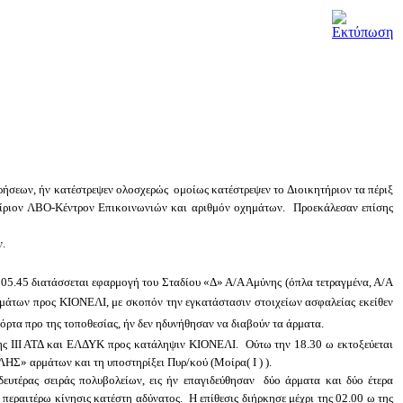
σεων, ήν κατέστρεψεν ολοσχερώς ομοίως κατέστρεψεν το Διοικητήριον τα πέριξ
ν κτίριον ΛΒΟ-Κέντρον Επικοινωνιών και αριθμόν οχημάτων. Προεκάλεσαν επίσης
ν.
05.45 διατάσσεται εφαρμογή του Σταδίου «Δ» Α/Α Αμύνης (όπλα τετραγμένα, Α/Α
ρμάτων προς ΚΙΟΝΕΛΙ, με σκοπόν την εγκατάστασιν στοιχείων ασφαλείας εκείθεν
όρτα προ της τοποθεσίας, ήν δεν ηδυνήθησαν να διαβούν τα άρματα.
ης ΙΙΙ ΑΤΔ και ΕΛΔΥ
K
προς κατάληψιν ΚΙΟΝΕΛΙ. Ούτω την 18.30 ω εκτοξεύεται
ΗΣ» αρμάτων και τη υποστηρίξει Πυρ/κού (Μοίρα( Ι ) ).
υτέρας σειράς πολυβολείων, εις ήν επαγιδεύθησαν δύο άρματα και δύο έτερα
εραιτέρω κίνησις κατέστη αδύνατος. Η επίθεσις διήρκησε μέχρι της 02.00 ω της