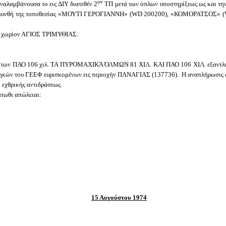
ον
αλαμβάνουσα το εις ΔΙΥ διατεθέν 2
ΤΠ μετά των όπλων υποστηρίξεως ως και την 
), αμυνθή της τοποθεσίας «ΜΟΥΤΙ ΓΕΡΟΓΙΑΝΝΗ» (
WD
200200), «ΚΟΜΟΡΑΤΣΟΣ» (
ς χωρίον ΑΓΙΟΣ ΤΡΙΜΥΘΙΑΣ.
των ΠΑΟ 106 χιλ. ΤΑ ΠΥΡΟΜΑΧΙΚΆ ΌΛΜΩΝ 81 ΧΙΛ. ΚΑΙ ΠΑΟ 106 ΧΙΛ. εξαντλήθησ
ηκών του ΓΕΕΦ ευρισκομένων εις περιοχήν ΠΑΝΑΓΙΑΣ (137736). Η αναπλήρωσις συ
εχθρικής αντιδράσεως.
τωθι απώλειαι:
15 Αυγούστου 1974