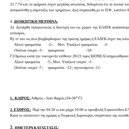
21.7.74 και τα τμήματα έσχον μεγάλας απωλείας, δεδομένου ότι αι λοιπαί κ
απεφασίσθη η σύμπτυξις των τμημάτων, ήτις επερατώθη με το Π.Φ., κατόπιν 
4.
ΔΙΟΙΚΗΤΙΚΗ ΜΕΡΙΜΝΑ:
Α) Διετάχθη τηλεφωνικώς η διανομή του εις χώρον της ΕΛΔΥΚ φυλασσομένου
οπλισμός.
Β) εν των ως άνω βομβαρδισμών της πρώτης ημέρας η ΕΛΔΥΚ έσχεν τας κάτ
Αξκοί τραυματίαι -2-, Μον. Υπαξκοί τραυματίαι -3-
Οπλίται νεκροί -3-. τραυματίαι -10-
Γ) Ομοίως κατά την νυκτερινήν επίθεσιν 20/21 προς ΚΙΟΝΕΛΙ εσημειώθησαν 
Αξκοί τραυματία -5-, Μον. Υπαξκοί νεκροί -1-
Οπλίται νεκροί -7-, τραυματίαι -12-, αγνοούμενοι -11-
ο
1. ΚΑΙΡΟΣ:
Αίθριος –Λίαν θερμός (34-36
C
)
2. ΕΧΘΡΟΣ:
Περί την 04.50 ω και μέχρι 10.00 ω προσβολή Στρατοπέδου 
Κατά το υπόλοιπον της ημέρας η Τουρκική Αεροπορία, υπερίπτατο της τοποθ
ΗΜΕΤΕΡΑ ΚΑΤΑΣΤΑΣΙΣ: