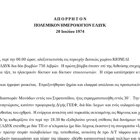
Α Π Ο Ρ Ρ Η Τ Ο Ν
ΠΟΛΕΜΙΚΟΝ ΗΜΕΡΟΛΟΓΙΟΝ ΕΛΔΥΚ
20 Ιουλίου 1974
, περί την 06.00 ώραν, αλεξιπτωτιστάς εις περιοχήν Δυτικώς χωρίου ΚΙΟΝΕΛΙ.
ΥΚ δια δύο βομβών 750 λιβρών. Η πρώτη βόμβα έπεσεν επί της Αιθούσης επιχειρή
ρία τζιπ, το ηλεκτρικόν δίκτυον και δίκτυον επικοινωνιών. Η ετέρα κατέστρεψε
ι έρριψαν ρουκέτας. Επροξενήθησαν ζημίαι και ελαφραί απώλειαι εις προσωπικό
ιασποράν Μονάδων εντός του Στρατοπέδου, ήτις επραγματοποιήθη εντός 30΄. Την 
 αναγνώρισις, κατόπιν προφορικής Δ/γής ΓΕΕΦ, διά δύο Λοχων και ενός ουλαμού α
θεσίας του εχθρού. Η ενέργεια ανεκόπη υπό πυρκαϊάς εκτεταμένης εις θάμνους και χ
ης καθωρίζετο ότι περί την 18.30 θα εξεδηλούτο γενική επίθεσις διά δυνάμεων τ
ΛΔΥΚ επετέθη με δύο ΤΠ εν α’κλιμακίω (με δύο Λόχους έκαστον) τη συνεργασία «ΙΛ
πρώτην σειράν πολυβολείων της τοποθεσίας, ανεκόπη δε προ Α/Τ τάφρου και δε
ικόν προχωρήσαν και πέραν της τάφρου εδέχθη καταιγιστικά πυρά πολ/λων και η π