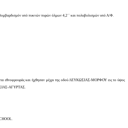
βομβαρδισμόν υπό πυκνών πυρών όλμων 4,2΄΄ και πολυβολισμών υπό Α/Φ.
α εθνοφρουράς και ήχθησαν μέχρι της οδού ΛΕΥΚΩΣΙΑΣ-ΜΟΡΦΟΥ εις το ύψος
ΚΩΣΙΑΣ-ΑΓΥΡΤΑΣ.
CHOOL
.