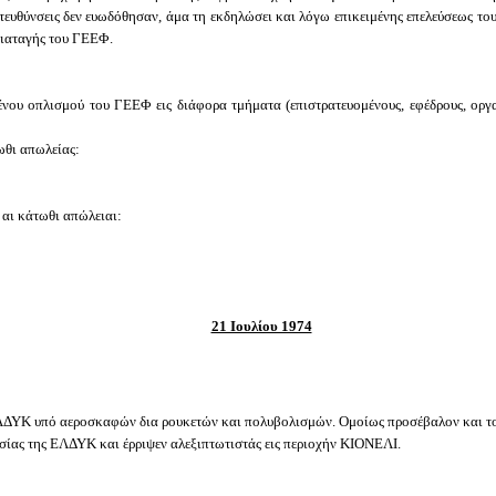
ατευθύνσεις δεν ευωδόθησαν, άμα τη εκδηλώσει και λόγω επικειμένης επελεύσεως τ
διαταγής του ΓΕΕΦ.
 οπλισμού του ΓΕΕΦ εις διάφορα τμήματα (επιστρατευομένους, εφέδρους, οργανώ
ωθι απωλείας:
αι κάτωθι απώλειαι:
21 Ιουλίου 1974
ΕΛΔΥΚ υπό αεροσκαφών δια ρουκετών και πολυβολισμών. Ομοίως προσέβαλον και 
εσίας της ΕΛΔΥΚ και έρριψεν αλεξιπτωτιστάς εις περιοχήν ΚΙΟΝΕΛΙ.