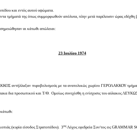
πέδου και εντός αυτού υψώματα.
α τμήματά της όπως συμμορφωθούν απόλυτα, πλην μετά παρέλευσιν ώρας εδέχθη 
σημειώθησαν αι κάτωθι απώλειαι:
23 Ιουλίου 1974
ΚΟΣ αντήλλαξαν πυροβολισμούς με τα ανατολικώς χωρίου ΓΕΡΟΛΑΚΚΟΥ τμήματ
λακα δια προσωπικού και Τ/Θ. Ομοίως συνεχίσθη η ενίσχυσις του αύλακος ΛΕΥ
 κάτωθι:
ος
οπιάς (κυρία είσοδος Στρατοπέδου). 3
Λόχος εφεδρεία Συν/τος εις
GRAMMAR
S