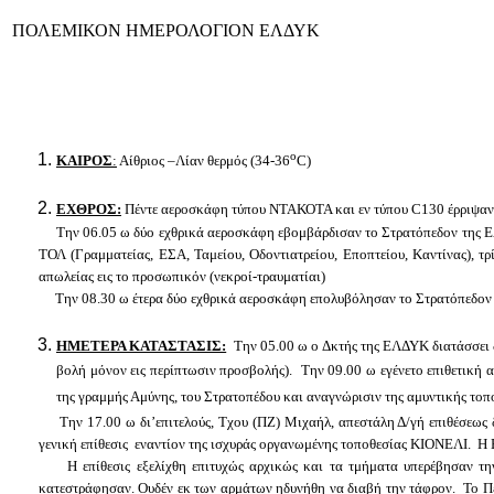
ΠΟΛΕΜΙΚΟΝ ΗΜΕΡΟΛΟΓΙΟΝ ΕΛΔΥΚ
ο
ΚΑΙΡΟΣ
:
Αίθριος –Λίαν θερμός (34-36
C
)
ΕΧΘΡΟΣ:
Πέντε αεροσκάφη τύπου ΝΤΑΚΟΤΑ και εν τύπου
C
130 έρριψαν
Την 06.05 ω δύο εχθρικά αεροσκάφη εβομβάρδισαν το Στρατόπεδον της ΕΛΔ
ΤΟΛ (Γραμματείας, ΕΣΑ, Ταμείου, Οδοντιατρείου, Εποπτείου, Καντίνας), τ
απωλείας εις το προσωπικόν (νεκροί-τραυματίαι)
Την 08.30 ω έτερα δύο εχθρικά αεροσκάφη επολυβόλησαν το Στρατόπεδον κα
ΗΜΕΤΕΡΑ ΚΑΤΑΣΤΑΣΙΣ:
Την 05.00 ω ο Δκτής της ΕΛΔΥΚ διατάσσει δ
βολή μόνον εις περίπτωσιν προσβολής). Την 09.00 ω εγένετο επιθετική
της γραμμής Αμύνης, του Στρατοπέδου και αναγνώρισιν της αμυντικής τοπο
Την 17.00 ω δι’επιτελούς, Τχου (ΠΖ) Μιχαήλ, απεστάλη Δ/γή επιθέσεως δι’
γενική επίθεσις εναντίον της ισχυράς οργανωμένης τοποθεσίας ΚΙΟΝΕΛΙ. Η Ε
Η επίθεσις εξελίχθη επιτυχώς αρχικώς και τα τμήματα υπερέβησαν την 
κατεστράφησαν. Ουδέν εκ των αρμάτων ηδυνήθη να διαβή την τάφρον. Το Πεζ