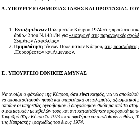
Δ . ΥΠΟΥΡΓΕΙΟ ΔΗΜΟΣΙΑΣ ΤΑΞΗΣ ΚΑΙ ΠΡΟΣΤΑΣΙΑΣ ΤΟ
Ένταξη τέκνων
Πολεμιστών Κύπρου 1974 στις προστατευτικές
άρθρ.42 του Ν.1481/84 για
«εισαγωγή στις παραγωγικές σχολέ
Σωμάτων Ασφαλείας.»
Πριμοδότηση
τέκνων Πολεμιστών Κύπρου,
στις προσλήψεις
,Πυροσβεστών και Λιμενικών.
Ε . ΥΠΟΥΡΓΕΙΟ ΕΘΝΙΚΗΣ ΑΜΥΝΑΣ
Να ανοίξει ο φάκελος της Κύπρου,
όσο είναι καιρός
, για να αποδοθού
να αποκατασταθούν ηθικά και υπηρεσιακά οι πολεμιστές αξιωματικοί 
οποίων οι υπηρεσίες αγνοήθηκαν ή διαγράφηκαν σκόπιμα από τα ατομι
στρατιωτικών μεταβολών τους και αντικαταστάθηκαν προφορικά με τις
τουρισμό στην Κύπρο το 1974» και αφετέρου να αποδοθούν ευθύνες στ
της Κυπριακής τραγωδίας του έτους 1974.