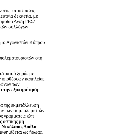
 στις καταστάσεις
ευταία δεκαετία, με
αρμόδια Δνση ΓΕΣ/
ικών συλλόγων
εσμο Αγωνιστών Κύπρου
ν πολεμοτουριστών στη
 στρατού ξηράς με
ων υποθέσεων καπηλείας
γώνων των
ια την εξυπηρέτηση
τα της εκμετάλλευση
νων των συμπολεμιστών
ύς γραμματείς κλπ
 αστικής μη
 Νικόλαου, Δούλα
ιαφημίζεται ως ήρωας,