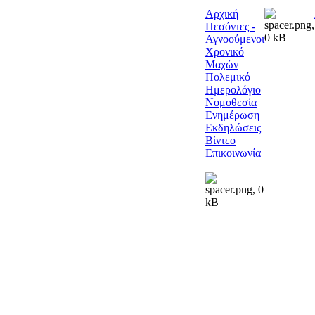
Αρχική
Πεσόντες -
Αγνοούμενοι
Χρονικό
Μαχών
Πολεμικό
Ημερολόγιο
Νομοθεσία
Ενημέρωση
Εκδηλώσεις
Βίντεο
Επικοινωνία