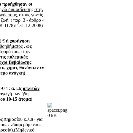
ο προήχθησαν οι
ηνία δημοσίευσης στην
γής τους,
στους γονείς
ζωή. ( παρ. 3 - άρθρο 4
ΕΚ 1178τΓ΄31-12-2008)
) €
ή
χορήγηση
 βοηθήματος
,
ως
σφορά τους στην
τις πολεμικές
οχοι Βεβαίωσης
τις χήρες θανόντων εν
ερο ανάγκη) .
1974 :
α.
Ως
οπλιτών
ροαγωγή των ήδη
ου 10-15 άτομα)
ς Δημοσίου κ.λ.π» για
 τους ενδιαφερόμενους
ηρεσία).(Μηδενικό