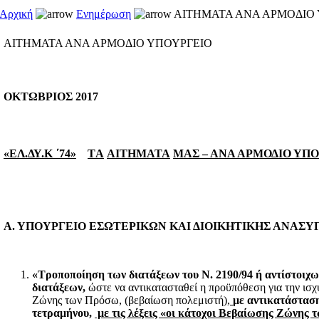
Αρχική
Ενημέρωση
ΑΙΤΗΜΑΤΑ ΑΝΑ ΑΡΜΟΔΙΟ
ΑΙΤΗΜΑΤΑ ΑΝΑ ΑΡΜΟΔΙΟ ΥΠΟΥΡΓΕΙΟ
ΟΚΤΩΒΡΙΟΣ
2017
«ΕΛ.ΔΥ.Κ ΄74»
Τ
A
AITHMATA
MA
Σ – ΑΝΑ ΑΡΜΟΔΙΟ ΥΠ
Α.
ΥΠΟΥΡΓΕΙΟ ΕΣΩΤΕΡΙΚΩΝ ΚΑΙ ΔΙΟΙΚΗΤΙΚΗΣ ΑΝΑΣ
«Τροποποίηση των διατάξεων του Ν. 2190/94 ή αντίστοιχ
διατάξεων,
ώστε να αντικατασταθεί η προϋπόθεση για την ισ
Ζώνης των Πρόσω, (βεβαίωση πολεμιστή),
με αντικατάστασ
τετραμήνου,
με τις λέξεις «οι κάτοχοι Βεβαίωσης Ζώνης 