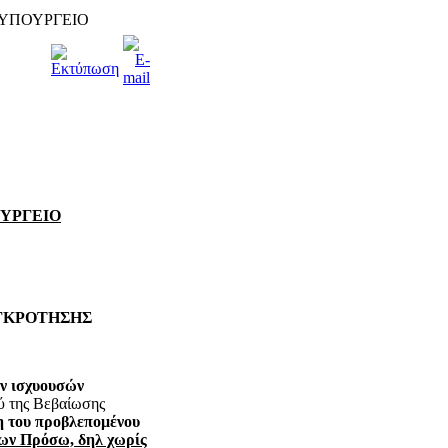
 ΥΠΟΥΡΓΕΙΟ
ΟΥΡΓΕΙΟ
ΥΓΚΡΟΤΗΣΗΣ
ων ισχυουσών
χύ της Βεβαίωσης
η του προβλεπομένου
των Πρόσω, δηλ χωρίς