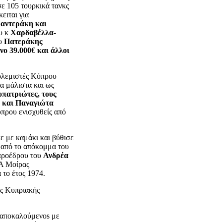
σε 105 τουρκικά τανκς
ειται για
αντεράκη και
υ κ
Χαρδαβέλλα-
ου
Πατεράκης
νο 39.000€ και άλλοι
πολεμιστές Κύπρου
α μάλιστα και ως
πατριώτες, τους
 και Παναγιώτα
πρου ενισχυθείς από
 με καμάκι και βύθισε
ι από το απόκομμα του
προέδρου του
Ανδρέα
Α Μοίρας
το έτος 1974.
ης Κυπριακής
αποκαλούμενοs με