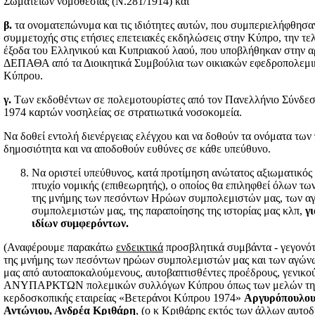
Σωματείων νομοθεσίας (Ν.281/1914) και
β.
τα ονοματεπώνυμα και τις ιδιότητες αυτών, που συμπεριελήφθησαν
συμμετοχής στις ετήσιες επετειακές εκδηλώσεις στην Κύπρο, την τελ
έξοδα του Ελληνικού και Κυπριακού λαού, που υποβλήθηκαν στην 
ΔΕΠΑΘΑ από τα Διοικητικά Συμβούλια των οικιακών εφεδροπολεμ
Κύπρου.
γ.
Των εκδοθέντων σε πολεμοτουρίστες από τον Πανελλήνιο Σύνδ
1974 καρτών νοσηλείας σε στρατιωτικά νοσοκομεία.
Να δοθεί εντολή διενέργειας ελέγχου και να δοθούν τα ονόματα τω
δημοσιότητα και να αποδοθούν ευθύνες σε κάθε υπεύθυνο.
Να οριστεί υπεύθυνος, κατά προτίμηση ανώτατος αξιωματικός
πτυχίο νομικής (επιθεωρητής), ο οποίος θα επιληφθεί όλων τ
της μνήμης των πεσόντων Ηρώων συμπολεμιστών μας, των α
συμπολεμιστών μας, της παραποίησης της ιστορίας μας κλπ,
γ
ιδίων συμφερόντων.
(Αναφέρουμε παρακάτω
ενδεικτικά
προσβλητικά συμβάντα - γεγονό
της μνήμης των πεσόντων ηρώων συμπολεμιστών μας και των αγώ
μας από αυτοαποκαλούμενους, αυτοβαπτισθέντες προέδρους, γενικο
ΑΝΥΠΑΡΚΤΩΝ πολεμικών συλλόγων Κύπρου όπως των μελών της
κερδοσκοπικής εταιρείας «Βετεράνοι Κύπρου 1974»
Αργυρόπουλου
Αντώνιου,
Ανδρέα Κριθάρη
, (ο κ Κριθάρης εκτός των άλλων αυτοδ