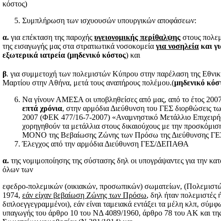
κόστος)
Συμπλήρωση των ισχυουσών υπουργικών αποφάσεων:
α.
για επέκταση της παροχής
υγειονομικής περίθαλψης
στους πολεμ
της εισαγωγής μας στα στρατιωτικά νοσοκομεία
για νοσηλεία
και γ
εξωτερικά ιατρεία
(μηδενικό κόστος
) και
β
. για συμμετοχή των πολεμιστών Κύπρου στην παρέλαση της Εθνικ
Μαρτίου στην Αθήνα, μετά τους αναπήρους πολέμου.(
μηδενικό κόσ
Να γίνουν ΑΜΕΣΑ οι υποβληθείσες από μας, από το έτος 200
επτά χρόνια
, στην αρμόδια Διεύθυνση του ΓΕΣ διορθώσεις τ
2007 (ΦΕΚ 477/16-7-2007) «Αναμνηστικό Μετάλλιο Επιχειρ
χορηγηθούν τα μετάλλια στους δικαιούχους με την προσκόμισ
ΜΟΝΟ της Βεβαίωσης Ζώνης των Πρόσω της Διεύθυνσης ΓΕ
Έλεγχος από την αρμόδια Διεύθυνση ΓΕΣ/ΔΕΠΑΘΑ
α.
της νομιμοποίησης της σύστασης δηλ οι υπογράψαντες για την κα
όλων των
εφεδρο-πολεμικών (οικιακών, προσωπικών) σωματείων, (Πολεμιστ
1974,
εάν είχαν βεβαίωση Ζώνης των Πρόσω
, δηλ ήταν πολεμιστές 
διπλοεγγεγραμμένοι), εάν είναι ταμειακά εντάξει τα μέλη κλπ, σύμφω
υπαγωγής του άρθρο 10 του ΝΔ 4089/1960, άρθρο 78 του ΑΚ και της 