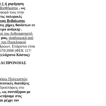
) €
ή
χορήγηση
 βοηθήματος
,
ως
σφορά τους στην
τις πολεμικές
οχοι Βεβαίωσης
τις χήρες θανόντων εν
ερο ανάγκη) .
ού του Ανθυπασπιστή
,
 μας,
αναδρομικά από
ς του Προεδρικού
Ηρώων. Ελάχιστοι είναι
 3670/2008 (ΦΕΚ 117/
(
ελάχιστο Κόστος)
ΚΑΙ ΠΡΟΝΟΙΑΣ
Πρόσω Πολεμιστών
τευτικές διατάξεις
ροσλήψεις στο
,
ως συντάξιμου με
ρετήσαμε στις
αι μέχρι τον