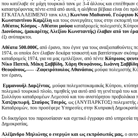
που κατέλαβε σε μάχη τουρκικό τανκ με 3-4 άλλους και επιτέθηκαν 
καταστρέφοντας πέντε-επτά από αυτά, η αλήθεια βέβαια είναι ότι πρόκ
ΕΓΚΑΤΑΛΛΕΙΜΕΝΟ τανκ κλπ,)
Κων/νου Μαδιανού
,
Γεώργιου Κ
Κωνσταντίνου Καμζέλη
και τους συνεργάτες τους στην εκπομπή το
Αθέατος Κόσμος - Αθέατοι μούφα
καταδρομείς πολεμιστές Κύπρ
Διονύσιος, (μακαρίτης Αλεξίου Κωνσταντής) έλαβαν από τον έρα
έξι ανύπαρκτοι.
Αθέατα 500.000€,
από έρανο, που έγινε για τους αναξιοπαθούντες 
1974, οι οποίοι δεν έλαβαν δεκάρα τσακιστή και βαπτίστηκαν σκόπιμ
καταδρομείς 1974, για να μας εμπλέξουν, από πέντε
Κύπριους ψευτο
Νίκο Παππά, Μάκη Σαββίδη, Χάρη Θεοφάνους, Ιωάννη Σαββίδη
Θεοφάνους,-----
-
Ζαφειρόπουλος Αθανάσιος
μούφα πολεμιστής Κύ
τον έρανο
,
Εμμανουήλ Δαρζέντας
, μούφα πολεμιστοκαμακάς Κύπρου, κτύπησε
πολεμικό τουρκικό πλοίο, τιμηθείς για αυτό από τη γενέτειρά του κα
Συλλόγου καταδρομέων Λεμεσού και του ανιστόρητου προβολάκια 
Χατζηκτωρή
,
Σταύρος Τσερός
, ως (ΑΝΥΠΑΡΚΤΟΣ) πολεμιστής 
Καταδρομών, που προσέφερε Υπηρεσίες στην Κυπριακή Δημοκρατία 
Οι δικηγόροι του παρουσίασαν και σχετικό έγγραφο από υπηρεσία τ
Δημοκρατίας.
Αλέξανδρο Μηλιώνης ο ενεργών και ως εκπρόσωπός μας,
ο αυτο