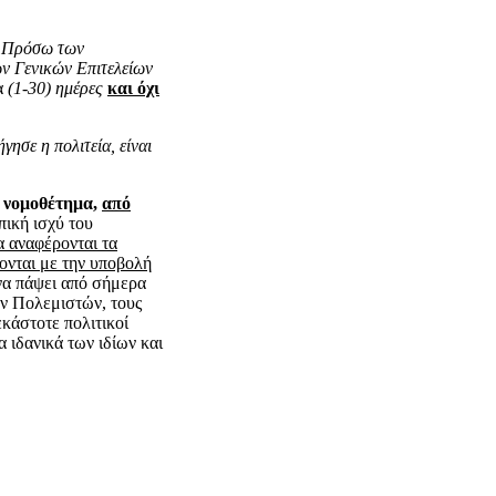
ν Πρόσω των
ν Γενικών Επιτελείων
α
(1-30) ημέρες
και όχι
ησε η πολιτεία, είναι
 νομοθέτημα,
από
πική ισχύ του
α αναφέρονται τα
ονται με την υποβολή
να πάψει από σήμερα
ων Πολεμιστών, τους
εκάστοτε πολιτικοί
α ιδανικά των ιδίων και