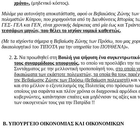
χρόνο».
(μηδενικό κόστος).
Μιλάμε για αυτονόητη αποκατάσταση, αφού οι Βεβαιώσεις Ζώνης τω
πολεμιστών Κύπρου, που χορηγούνται από τη
Διευθύνσεις
Ιστορίας τω
ΓΕΣ- ΓΕΑ και ΓΕΝ, είναι χρονικής διάρκειας από μία έως και
Τριάντ
τεσσάρων μηνών, που θέλει το ισχύον νομικό καθεστώς.
(Με τα ισχύοντα σήμερα η Βεβαίωση Ζώνης των Πρόσω, που μας χορήγ
δικαιολογητικό του ΤΙΠΟΤΑ για την υπηρεσία του ΠΟΥΘΕΝΑ)».
2
.
Να προωθηθεί στη
Βουλή για ψήφιση ένα συγκεντρωτικό
τους συναρμόδιους υπουργούς
,
το οποίο να προσλάβει την τυ
Συντάγματος με την μελλοντική τροποποίησή του,
στο οποίο ν
δικαιώματα των εκάστοτε πολεμιστών, τα οποία θα τους παρέχ
της Βεβαίωσης Ζώνης των Πρόσω (βεβαίωση πολεμιστή)
και 
και στο μέλλον ο εξευτελισμός της Πολιτείας στο πρόσωπο τ
οποίους για σαράντα και πλέον χρόνια οι διαχρονικά αρμόδιοι 
κυβερνώντες, κατάντησαν επαίτες και μηδένισαν τις αξίες και τ
των οικογενειών τους για την Πατρίδα !!
Β. ΥΠΟΥΡΓΕΙΟ ΟΙΚΟΝΟΜΙΑΣ ΚΑΙ ΟΙΚΟΝΟΜΙΚΩΝ