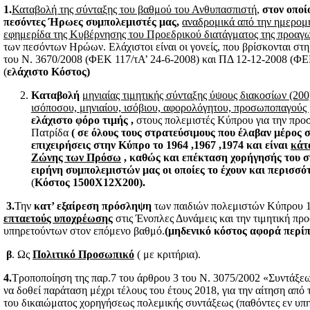
1.
Καταβολή της σύνταξης του βαθμού του Ανθυπασπιστή,
στον οποί
πεσόντες Ήρωες συμπολεμιστές μας,
αναδρομικά από την ημερομ
εφημερίδα της Κυβέρνησης του Προεδρικού διατάγματος της προαγω
των πεσόντων Ηρώων. Ελάχιστοι είναι οι γονείς, που βρίσκονται στη 
του Ν. 3670/2008 (ΦΕΚ 117/τΑ’ 24-6-2008) και ΠΔ 12-12-2008 (Φ
(
ελάχιστο Κόστος)
Καταβολή
μηνιαίας τιμητικής σύνταξης ύψους διακοσίων (200
ισόποσου, μηνιαίου, ισόβιου, αφορολόγητου, προσωποπαγούς
ελάχιστο φόρο τιμής ,
στους πολεμιστές Κύπρου για την προ
Πατρίδα
( σε όλους τους στρατεύσιμους που έλαβαν μέρος σ
επιχειρήσεις στην Κύπρο το 1964 ,1967 ,1974 και είναι
κάτ
Ζώνης των Πρόσω
, καθώς και επέκταση χορήγησής του σ
ειρήνη συμπολεμιστών μας οι οποίες το έχουν και περισσότ
(
Κόστος 1500Χ12Χ200).
3.
Την
κατ’ εξαίρεση πρόσληψη
των παιδιών πολεμιστών Κύπρου 
επταετούς υποχρέωσης
στις Ένοπλες Δυνάμεις και την τιμητική π
υπηρετούντων στον επόμενο βαθμό.
(μηδενικό κόστος αφορά περίπ
β
. Ως
Πολιτικό Προσωπικό
( με κριτήρια).
4.
Τροποποίηση της παρ.7 του άρθρου 3 του Ν. 3075/2002 «Συντάξεω
να δοθεί παράταση μέχρι τέλους του έτους 2018, για την αίτηση από
του δικαιώματος χορηγήσεως πολεμικής συντάξεως (παθόντες εν υπ