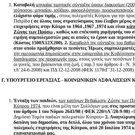
Καταβολή
μηνιαίας τιμητικής σύνταξης ύψους διακοσίων (200
ισόποσου, μηνιαίου, ισόβιου, αφορολόγητου, προσωποπαγούς
ελάχιστο φόρο τιμής ,
στους πολεμιστές Κύπρου για την προ
Πατρίδα
( σε όλους τους στρατεύσιμους που έλαβαν μέρος σ
επιχειρήσεις στην Κύπρο το 1964 ,1967 ,1974 και είναι
κάτ
Ζώνης των Πρόσω
, καθώς και επέκταση χορήγησής του σ
ειρήνη συμπολεμιστών μας οι οποίες το έχουν και περισσότ
(
Κόστος 1500Χ12Χ200). 2.
Καταβολή της σύνταξης του βαθμ
στον οποίο προήχθησαν οι πεσόντες Ήρωες συμπολεμιστές
την ημερομηνία δημοσίευσης στην εφημερίδα της Κυβέρνηση
διατάγματος της προαγωγής τους,
στους γονείς των πεσόντων 
οι γονείς, που βρίσκονται στη ζωή. ( παρ.3 του άρθρου 4 - Ν.
τΑ’ 24-6-2008) και ΠΔ 12-12-2008 (ΦΕΚ 1178τΓ΄31-12-2008) 
Γ. ΥΠΟΥΡΓΕΙΟ ΕΡΓΑΣΙΑΣ - ΚΟΙΝΩΝΙΚΩΝ ΑΣΦΑΛΙΣΕΩΝ 
Ένταξη των παιδιών,
των κατόχων Βεβαίωσης Ζώνης των 
Κύπρου 1974,
που είναι μέλη των Συλλόγων μας
στις προστα
του άρθρου 1 του Νόμου 2643/98 ( ΦΕΚ 220/τΑ΄/28-9-98)
«Π
Δημόσιο Τομέα παιδιών πολεμιστών Κύπρου»
2.
Αναγνώριση
δαπάνη του δημοσίου, στο διπλό, όλου του χρόνου που υπη
πολεμικές
επιχειρήσεις της Κύπρου, από 20 Ιουλίου 1974 κ
επαναπατρισμό μας.