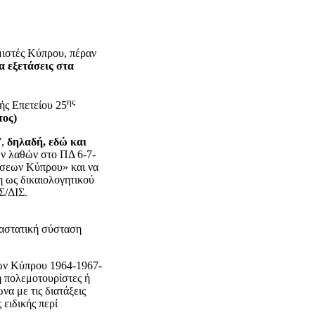
ιστές Κύπρου, πέραν
ια εξετάσεις στα
ης
ής Επετείου 25
τος)
7,
δηλαδή, εδώ και
ων λαθών στο ΠΔ 6-7-
ήσεων Κύπρου» και να
η ως δικαιολογητικού
Σ/ΔΙΣ.
ταστατική σύσταση
ών Κύπρου 1964-1967-
ή πολεμοτουρίστες ή
να με τις διατάξεις
ειδικής περί