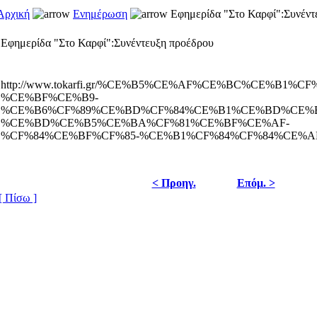
Αρχική
Ενημέρωση
Εφημερίδα "Στο Καρφί":Συνέντ
Εφημερίδα "Στο Καρφί":Συνέντευξη προέδρου
http://www.tokarfi.gr/%CE%B5%CE%AF%CE%BC%CE%B1%C
%CE%BF%CE%B9-
%CE%B6%CF%89%CE%BD%CF%84%CE%B1%CE%BD%CE%
%CE%BD%CE%B5%CE%BA%CF%81%CE%BF%CE%AF-
%CF%84%CE%BF%CF%85-%CE%B1%CF%84%CF%84%CE%A
< Προηγ.
Επόμ. >
[ Πίσω ]