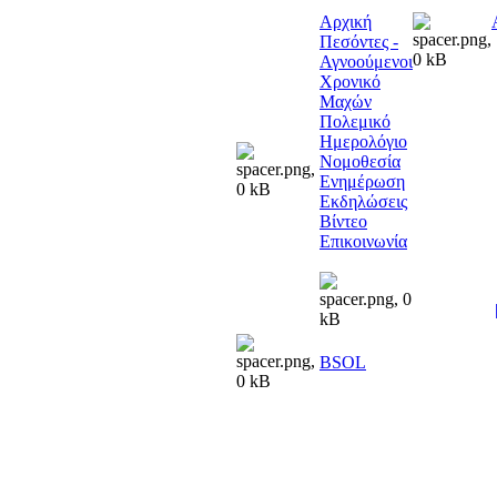
Αρχική
Πεσόντες -
Αγνοούμενοι
Χρονικό
Μαχών
Πολεμικό
Ημερολόγιο
Νομοθεσία
Ενημέρωση
Εκδηλώσεις
Βίντεο
Επικοινωνία
BSOL