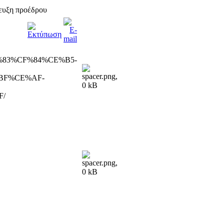
ευξη προέδρου
F%83%CF%84%CE%B5-
BF%CE%AF-
F/